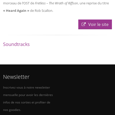
morceau de l’OST de
Fretless – The Wrath of Riffson
, une reprise du titre
« Heard Again »
de Rob Scallon.
Voir le site
Soundtracks
Newsletter
Inscrivez vous à notre newsletter
mensuelle pour avoir les dernières
infos de nos sorties et profiter de
nos goodies.