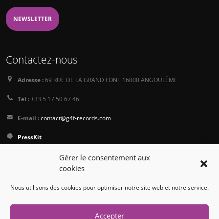
NEWSLETTER
Contactez-nous
Adresse :
69 RUE DE LA GRAND FONT 16000 ANGOULÊME
Tel :
+33 5 17 50 67 46
E-mail :
contact@g4f-records.com
PressKit
Conditions générales de vente
Gérer le consentement aux
cookies
Politique de Confidentialité
Nous utilisons des cookies pour optimiser notre site web et notre service.
Suivez-nous
Accepter