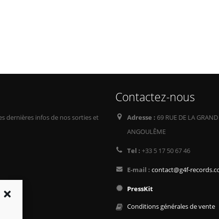
Contactez-nous
s dernières infos de nos sorties et
Adresse :
69 RUE DE LA GRAND
ANGOULÊME
Tel :
+33 5 17 50 67 46
E-mail :
contact@g4f-records.
PressKit
Conditions générales de vente