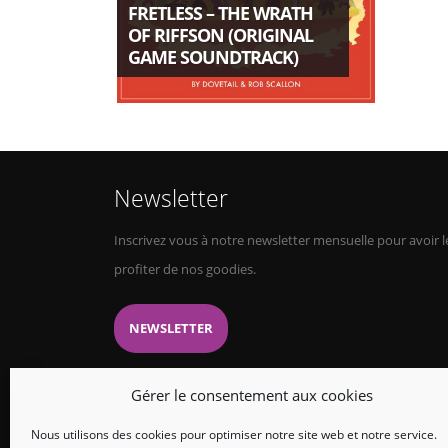
FRETLESS – THE WRATH
OF RIFFSON (ORIGINAL
GAME SOUNDTRACK)
Newsletter
Inscrivez vous à notre newsletter mensuelle pour avoir le
profiter de nos goodies.
NEWSLETTER
Gérer le consentement aux cookies
Nous utilisons des cookies pour optimiser notre site web et notre service.