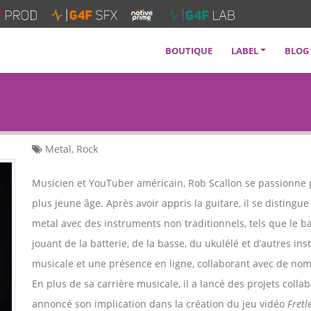
BOUTIQUE
LABEL
BLOG
SERVICES
SOUNDTRACKS
ARTISTES
Metal, Rock
FAQ
Musicien et YouTuber américain, Rob Scallon se passionne
plus jeune âge. Après avoir appris la guitare, il se distingu
metal avec des instruments non traditionnels, tels que le b
jouant de la batterie, de la basse, du ukulélé et d’autres i
musicale et une présence en ligne, collaborant avec de nom
En plus de sa carrière musicale, il a lancé des projets colla
annoncé son implication dans la création du jeu vidéo
Fretl