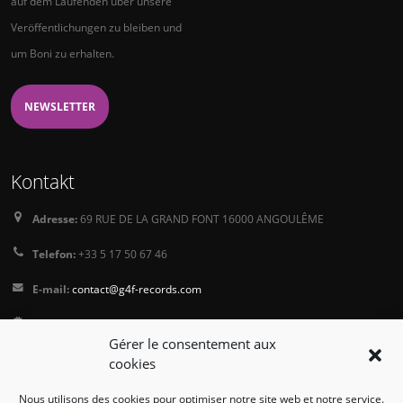
auf dem Laufenden über unsere
Veröffentlichungen zu bleiben und
um Boni zu erhalten.
NEWSLETTER
Kontakt
Adresse:
69 RUE DE LA GRAND FONT 16000 ANGOULÊME
Telefon:
+33 5 17 50 67 46
E-mail:
contact@g4f-records.com
PressKit
Gérer le consentement aux
Terms and Conditions of Sale
cookies
Privacy Policy
Nous utilisons des cookies pour optimiser notre site web et notre service.