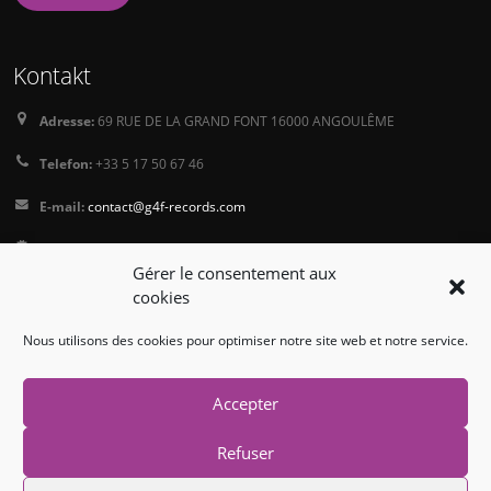
Kontakt
Adresse:
69 RUE DE LA GRAND FONT 16000 ANGOULÊME
Telefon:
+33 5 17 50 67 46
E-mail:
contact@g4f-records.com
PressKit
Gérer le consentement aux
Terms and Conditions of Sale
cookies
Privacy Policy
Nous utilisons des cookies pour optimiser notre site web et notre service.
Folgen Sie uns
Accepter
Refuser