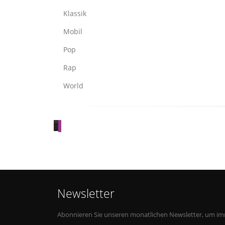
Klassik
Mobil
Pop
Rap
World
SOUNDTRACK
„PAWARUMI“
Elektro
Newsletter
Abonnieren Sie unseren monatlichen Newsletter, um i