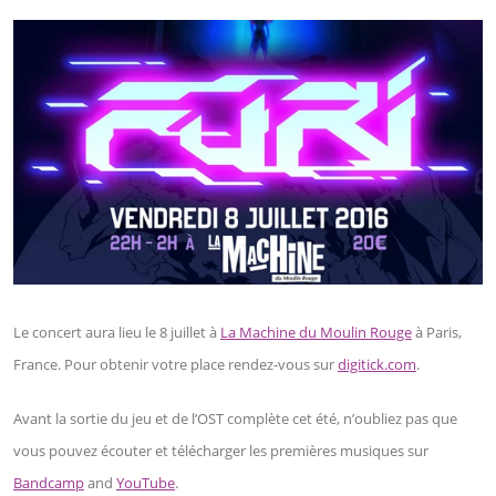
Le concert aura lieu le 8 juillet à
La Machine du Moulin Rouge
à Paris,
France. Pour obtenir votre place rendez-vous sur
digitick.com
.
Avant la sortie du jeu et de l’OST complète cet été, n’oubliez pas que
vous pouvez écouter et télécharger les premières musiques sur
Bandcamp
and
YouTube
.