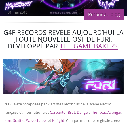
31 mai 2016
Retour au blog
G4F RECORDS RÉVÈLE AUJOURD’HUI LA
TOUTE NOUVELLE OST DE FURI,
DÉVELOPPÉ PAR
THE GAME BAKERS
.
L’OST a été composée par 7 artistes reconnus de la scène électro
française et internationale :
Carpenter Brut
,
Danger
,
The Toxic Avenger
,
Lorn
,
Scattle
,
Waveshaper
et
Kn1ght
. Chaque musique originale créée