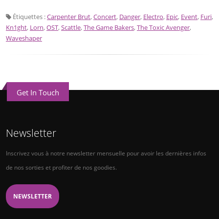
Étiquettes :
Carpenter Brut
,
Concert
,
Danger
,
Electro
,
Epic
,
Event
,
Furi
,
Kn1ght
,
Lorn
,
OST
,
Scattle
,
The Game Bakers
,
The Toxic Avenger
,
Waveshaper
Get In Touch
Newsletter
Inscrivez vous à notre newsletter mensuelle pour avoir les dernières infos
de nos sorties et profiter de nos goodies.
NEWSLETTER