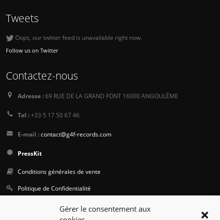
Tweets
Oops, our twitter feed is unavailable right now.
Follow us on Twitter
Contactez-nous
Adresse :
69 RUE DE LA GRAND FONT 16000 ANGOULÊME
Tel :
+33 5 17 50 67 46
E-mail :
contact@g4f-records.com
PressKit
Conditions générales de vente
Politique de Confidentialité
Gérer le consentement aux
Suivez-nous
cookies