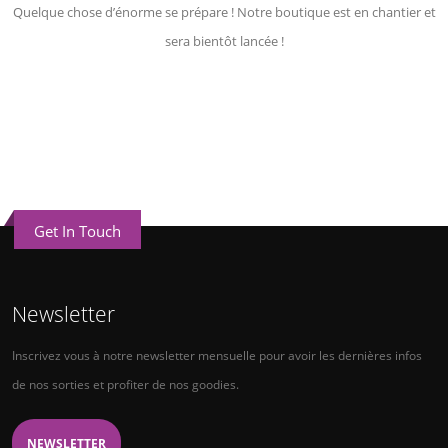
Quelque chose d’énorme se prépare ! Notre boutique est en chantier et
sera bientôt lancée !
Get In Touch
Newsletter
Inscrivez vous à notre newsletter mensuelle pour avoir les dernières infos
de nos sorties et profiter de nos goodies.
NEWSLETTER