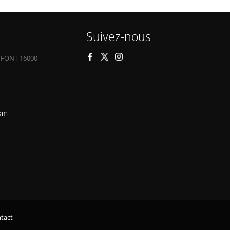
Suivez-nous
 FONT 16000
com
tact