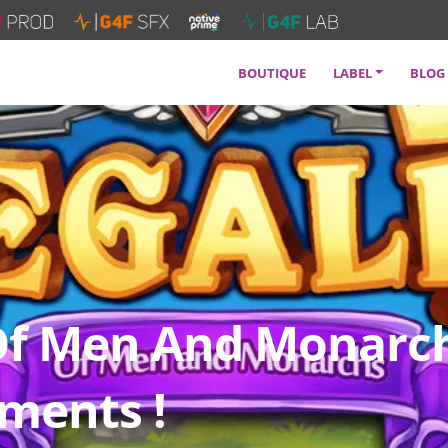
BOUTIQUE
LABEL
BLOG
SERVICES
SOUNDTRACKS
ARTISTES
FAQ
 Of Men And Monarch
ments !