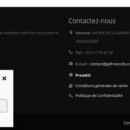
Contactez-nous
s dernières infos de nos sorties et
Adresse :
69 RUE DE LA GRAND
ANGOULÊME
Tel :
+33 5 17 50 67 46
E-mail :
contact@g4f-records.
PressKit
Conditions générales de vente
Politique de Confidentialité
Con