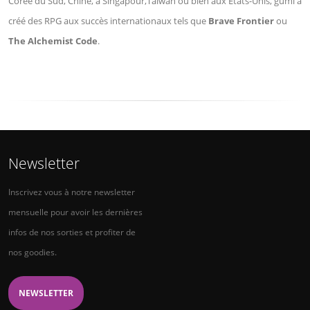
Corée du Sud, Chine, à Singapour,Taiwan ou bien aux Etats-Unis, gumi a
créé des RPG aux succès internationaux tels que
Brave Frontier
ou
The Alchemist Code
.
Newsletter
Inscrivez vous à notre newsletter
mensuelle pour avoir les dernières
infos de nos sorties et profiter de
nos goodies.
NEWSLETTER