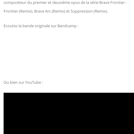
compositeur du premier et deuxième opus de la série Brave Frontier :
Frontier (Remix), Brave Arc (Remix) et Suppression (Remix).
Ecoutez la bande originale sur Bandcamp :
Ou bien sur YouTube :