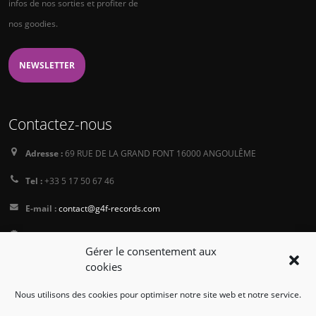
infos de nos sorties et profiter de
nos goodies.
NEWSLETTER
Contactez-nous
Adresse :
69 RUE DE LA GRAND FONT 16000 ANGOULÊME
Tel :
+33 5 17 50 67 46
E-mail :
contact@g4f-records.com
PressKit
Gérer le consentement aux
Conditions générales de vente
cookies
Politique de Confidentialité
Nous utilisons des cookies pour optimiser notre site web et notre service.