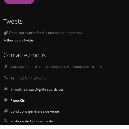
Tweets
Oops, our twitter feed is unavailable right now.
Follow us on Twitter
Contactez-nous
Adresse :
69 RUE DE LA GRAND FONT 16000 ANGOULÊME
Tel :
+33 5 17 50 67 46
E-mail :
contact@g4f-records.com
PressKit
Conditions générales de vente
Politique de Confidentialité