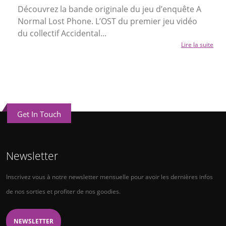
Découvrez la bande originale du jeu d’enquête A
Normal Lost Phone. L’OST du premier jeu vidéo
du collectif Accidental...
Lire la suite
Get In Touch
Newsletter
Inscrivez vous à notre newsletter mensuelle pour avoir les dernières infos
de nos sorties et profiter de nos goodies.
NEWSLETTER