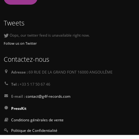
Tweets
Oops, our twitter feed is unavailable right now.
Follow us on Twitter
Contactez-nous
Adresse :
69 RUE DE LA GRAND FONT 16000 ANGOULÊME
Tel :
+33 5 17 50 67 46
E-mail :
contact@g4f-records.com
PressKit
Conditions générales de vente
Politique de Confidentialité