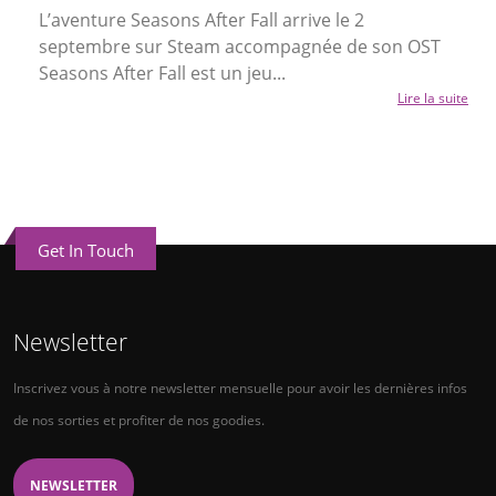
L’aventure Seasons After Fall arrive le 2
septembre sur Steam accompagnée de son OST
Seasons After Fall est un jeu...
Lire la suite
Get In Touch
Newsletter
Inscrivez vous à notre newsletter mensuelle pour avoir les dernières infos
de nos sorties et profiter de nos goodies.
NEWSLETTER