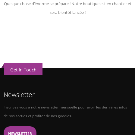
Quelque chose d’énorme se prépare ! Notre boutique est en chantier et
sera bientôt lancée !
Get In Touch
Newsletter
Inscrivez vous à notre newsletter mensuelle pour avoir les dernières infos
de nos sorties et profiter de nos goodies.
NEWSLETTER