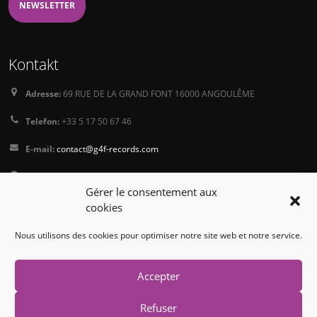
NEWSLETTER
Kontakt
Adresse:
69 RUE DE LA GRAND FONT 16000 ANGOULÊME
Telefon:
+33 5 17 50 67 46
E-mail:
contact@g4f-records.com
PressKit
Gérer le consentement aux
Terms and Conditions of Sale
cookies
Privacy Policy
Nous utilisons des cookies pour optimiser notre site web et notre service.
Folgen Sie uns
Accepter
Refuser