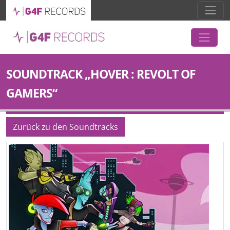
SOUNDTRACK „HOVER : REVOLT OF
GAMERS“
Zurück zu den Soundtracks