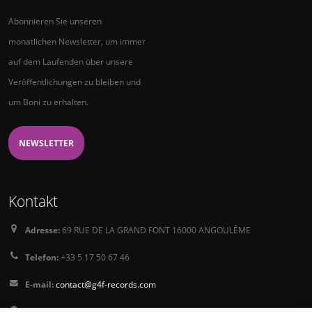
Abonnieren Sie unseren
monatlichen Newsletter, um immer
auf dem Laufenden über unsere
Veröffentlichungen zu bleiben und
um Boni zu erhalten.
NEWSLETTER
Kontakt
Adresse:
69 RUE DE LA GRAND FONT 16000 ANGOULÊME
Telefon:
+33 5 17 50 67 46
E-mail:
contact@g4f-records.com
PressKit