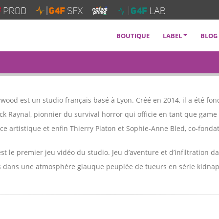
BOUTIQUE
LABEL
BLOG
SERVICES
SOUNDTRACKS
ARTISTES
ood est un studio français basé à Lyon. Créé en 2014, il a été fond
FAQ
ck Raynal, pionnier du survival horror qui officie en tant que gam
ice artistique et enfin Thierry Platon et Sophie-Anne Bled, co-fond
st le premier jeu vidéo du studio. Jeu d’aventure et d’infiltration d
s dans une atmosphère glauque peuplée de tueurs en série kidna