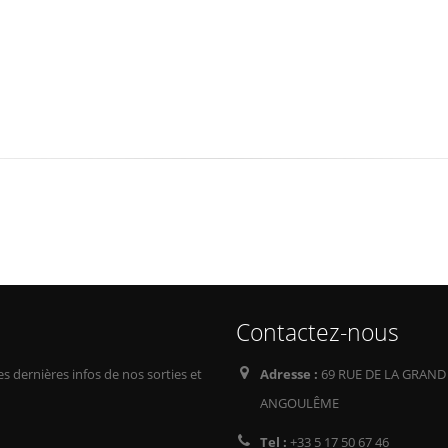
Contactez-nous
s dernières infos de nos sorties et
Adresse :
69 RUE DE LA GRAND
ANGOULÊME
Tel :
+33 5 17 50 67 46