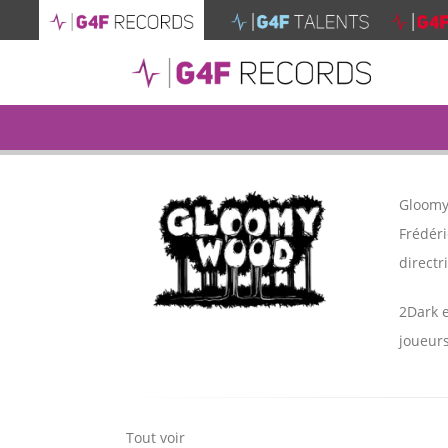
Gloomyw
Frédéri
directr
2Dark e
joueur
Tout voir