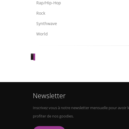
Rap/Hip-Hop
Rock
Synthwave
World
2DARK
SOUNDTRACK
Classical/Orchestra
Newsletter
Inscrivez vous à notre newsletter mensuelle pour avoir le
profiter de nos goodies.