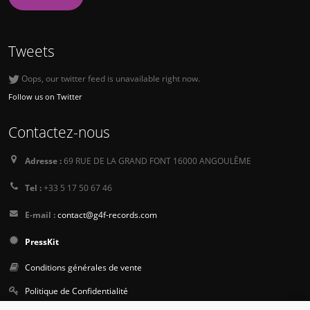
Tweets
Oops, our twitter feed is unavailable right now.
Follow us on Twitter
Contactez-nous
Adresse :
69 RUE DE LA GRAND FONT 16000 ANGOULÊME
Tel :
+33 5 17 50 67 46
E-mail :
contact@g4f-records.com
PressKit
Conditions générales de vente
Politique de Confidentialité