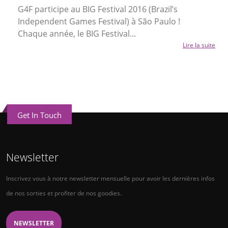
G4F participe au BIG Festival 2016 (Brazil’s
Independent Games Festival) à São Paulo !
Chaque année, le BIG Festival...
Lire la suite
Get In Touch
Newsletter
Inscrivez vous à notre newsletter mensuelle pour avoir les dernières infos
de nos sorties et profiter de nos goodies.
NEWSLETTER