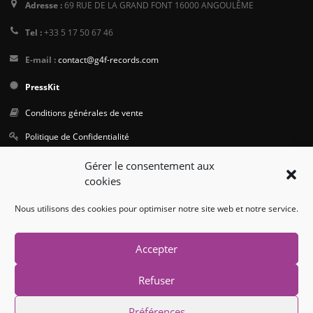
Adresse :
69 RUE DE LA GRAND FONT 16000 ANGOULÊME
Tel :
+33 5 17 50 67 46
E-mail :
contact@g4f-records.com
PressKit
Conditions générales de vente
Politique de Confidentialité
Gérer le consentement aux
Suivez-nous
cookies
Nous utilisons des cookies pour optimiser notre site web et notre service.
Accepter
Refuser
© Copyright 2026. All Rights Reserved.
Préférences